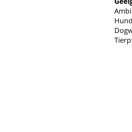
Geeig
Ambit
Hund
Dogw
Tierp
Je