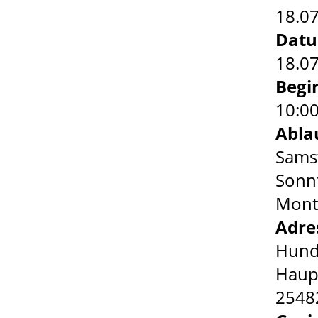
18.0
Dat
18.07
Begi
10:0
Abla
Samst
Sonnt
Monta
Adre
Hund
Haup
2548