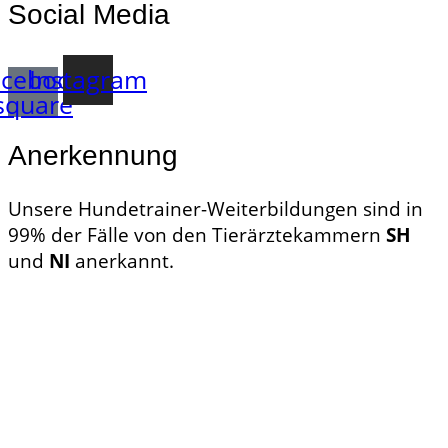
Social Media
cebook-
Instagram
square
Anerkennung
Unsere Hundetrainer-Weiterbildungen sind in
99% der Fälle von den Tierärztekammern
SH
und
NI
anerkannt.