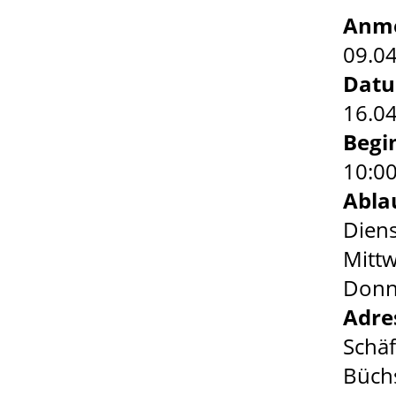
Anme
09.0
Dat
16.04
Begi
10:0
Abla
Diens
Mittw
Donne
Adre
Schä
Büch