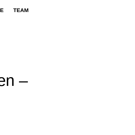
RE
TEAM
en –
m