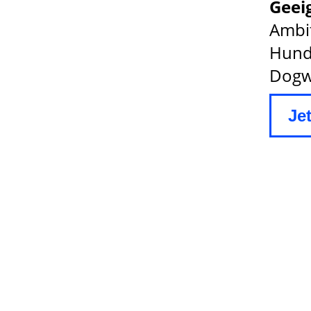
Geeig
Ambit
Hund
Dogw
Je