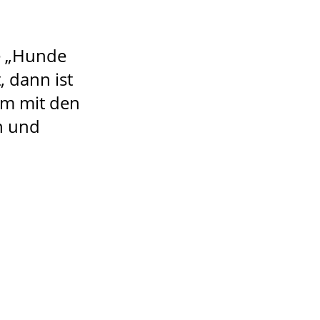
e „Hunde
, dann ist
um mit den
n und