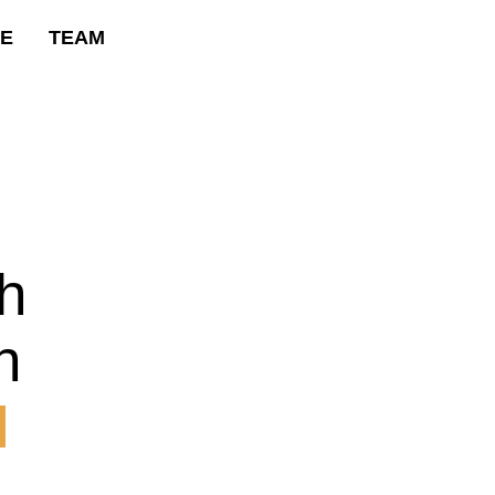
RE
TEAM
h
n
l