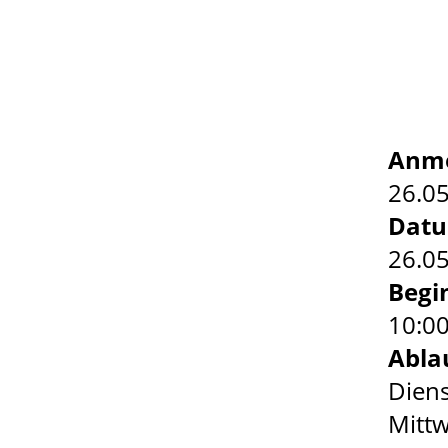
Anme
26.0
Dat
26.05
Begi
10:0
Abla
Diens
Mittw